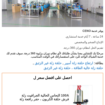
يوفر خدمة CENO
24 ساعة ، 7 أيام خدمة استشاري.
الإنتاج الضخم والمخصص.
تقديم الحل لنظام دوران 360 درجة.
مرحبًا بك للتشاور معنا بشأن طلباتك لأي نظام دوران بزاوية 360 درجة. سوف نقدم لك
خدمة الشباك الواحد للرد على استفساراتك في الوقت المناسب.
ارتفاع حلقة زلة أمبير
حلقة زلة غير الزئبق
بطاقة:
,
,
حلقة زلة عالية الطاقة ، حلقة زلة غير الزئبق
احصل على افضل سعر ل
100A النحاس الحالية الجرافيت زلة
فرش حلقة الكربون ، حفر رافعة زلة
الدائري