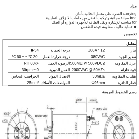
مزايا
carrying القدرة على تحمل الحالية بأمان
free صيانة مجانية وتركيب أفضل من حلقات الانزلاق التقليدية
for مناسبة للإشارة ونقل الطاقة للأجهزة الدوارة أو الصك
◆ حماية عالية ، مقاومة جيدة للطقس
تخصيص
معامل
تيار
12 * 100A
درجة الحماية
IP54
تقدير الجهد
380VAC
درجة حرارة العمل
-20 ℃ ~ + 60 ℃
عزل المقاومة
≥500MΩ @ 500VDC
الرطوبة العمل
<60٪ RH
قوة عازلة
≥2000VAC @ 50HZ
العمل الدورية
0 ~ 30rpm
تقلبات المقاومة
≤30mΩ
الاتصال المواد
الجرافيت النحاس
قطر الدائرة
Ф96mm
المواصفات الأسلاك
25mm²
رسم الخطوط العريضة