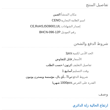
تفاصيل المنتج
مكان المنشأ:
الصين
اسم العلامة التجارية:
CENO
إصدار الشهادات:
CE,RoHS,ISO9001,UL
رقم الموديل:
BHCN-096-12P
شروط الدفع والشحن
الحد الأدنى لكمية:
1pcs
الأسعار:
قابل للتفاوض
تفاصيل التغليف:
كرتون / حسب الطلب
وقت التسليم:
أسابيع 1
شروط الدفع:
تي/T، بأي بال، مؤسسة ويسترن يونيون
القدرة على العرض:
1000pcs شهريا
وصف
ارتفاع الحالية زلة الدائري