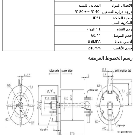
الاتصال المواد
المعادن الثمينة
درجة حرارة التشغيل
-40 ℃ ~ + 80 ℃
حماية الملكية
IP51
الفكرية الصف
رقم القناة
1 * الهواء
حجم الموصل
G1 / 4
أقصى ضغط
0.6MPA
حجم الأنابيب
Ø10mm
رسم الخطوط العريضة