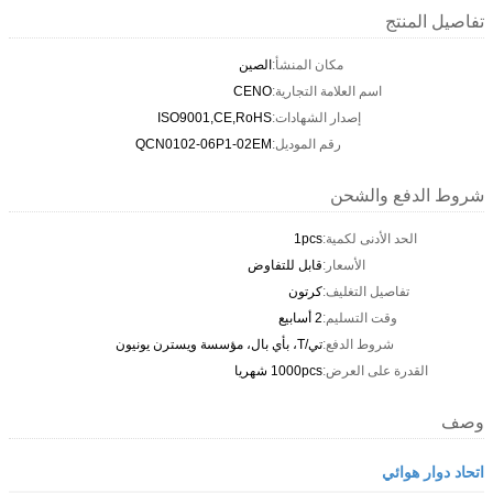
تفاصيل المنتج
مكان المنشأ:
الصين
اسم العلامة التجارية:
CENO
إصدار الشهادات:
ISO9001,CE,RoHS
رقم الموديل:
QCN0102-06P1-02EM
شروط الدفع والشحن
الحد الأدنى لكمية:
1pcs
الأسعار:
قابل للتفاوض
تفاصيل التغليف:
كرتون
وقت التسليم:
2 أسابيع
شروط الدفع:
تي/T، بأي بال، مؤسسة ويسترن يونيون
القدرة على العرض:
1000pcs شهريا
وصف
اتحاد دوار هوائي