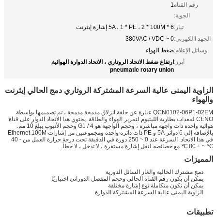
رقم القناة
1
الجوية:
تيار:
6 * 5A ، 1 * PE ، 2 * 100M إشارة إيثرنت
الجهد االكهربى:
0 ~ 380VAC / VDC
وسائل الإعلام:
ضغط الهواء
ارتفاع ضغط الاتحاد الروتاري ، الاتحاد الدوارة الهوائية
أبرز:
,
pneumatic rotary union
الزاوية اليمنى عالية السرعة المشتركة الروتاري دمج الحالي إيثرنت
والهواء
QCN0102-06P1-02EM عبارة عن حلقة انزلاق مدمجة مدمجة ، تم تصميمها بواسطة
CENO لمعدات بطارية الليثيوم لتمرير الهواء والطاقة. يحتوي هذا الاتحاد الدوار على قناة
هوائية واحدة ذات واجهة مباشرة ، وحجم الواجهة هو G1 / 4 وحجم الأنبوب يبلغ 10 مم.
بالإضافة إلى 6 دوائر 5A و PE ذات دائرة واحدة ومجموعتين من إشارات Ethernet 100M
في هذا الاتحاد. السرعة عند 0 ~ 250 دورة في الدقيقة تحت درجة حرارة العمل من - 40
℃ ~ + 80 ℃ مع خصائصه لنقل إشارة مستقرة ، لا تدخل ، لا خطأ.
المميزات
دمج مشترك الحالية والغاز السائل الدورية
يمكن أن يكون رقم القناة الحالي وحجم المفصل الدوراني اختياريًا
يمكن أن تكون متكاملة نوع إشارة مختلفة
الزاوية اليمنى عالية السرعة المشتركة الدوارة
تطبيقات