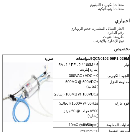
معدات الكهرباء الليثيوم
معدات أوتوماتيكية
اختياري
الغاز السائل المشترك حجم الروتاري
رقم الدائرة
طريقة التثبيت
نوع الإشارة والإيثرنت
تخصيص
QCN0102-06P1-02EM
المواصفات
صورة
تيار
6 * 5A ، 1 * PE ، 2 * 100M
إشارة إيثرنت
الجهد االكهربى
0 ~ 380VAC / VDC
مقاومة العزل
≥500MΩ @ 500VDC
(الحالية)
≥100MΩ @ 100VDC (إشارة)
قوة عازلة
≥1500V @ 50HZ (الحالية)
V500 فولت @ 50 هرتز
(إشارة)
تقلبات المقاومة
10mΩ (with50rpm)
سرعة التشغيل
0 ~ 250rpm