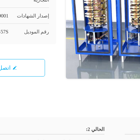
إصدار الشهادات
9001
رقم الموديل
-57S
اتصل 
الحالي 2: