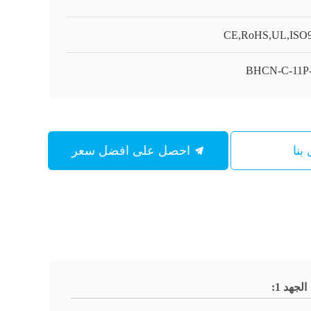
CE,RoHS,UL,ISO
BHCN-C-11P
بنا
احصل على افضل سعر
الجهد 1: