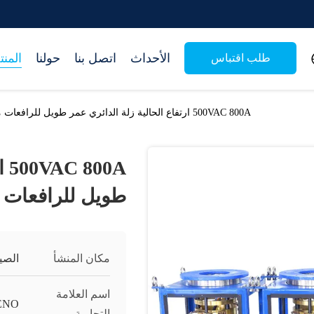
الأحداث
اتصل بنا
حولنا
المن
طلب اقتباس
500VAC 800A ارتفاع الحالية زلة الدائري عمر طويل للرافعات منصة الحفر
0A
طويل للرافعات 
مكان المنشأ
الصي
اسم العلامة
ENO
التجارية