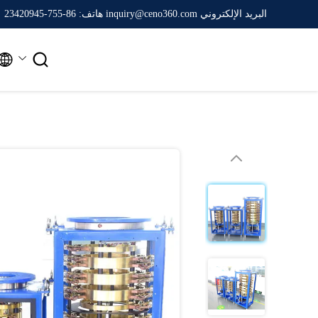
البريد الإلكتروني inquiry@ceno360.com
هاتف: 86-755-23420945

