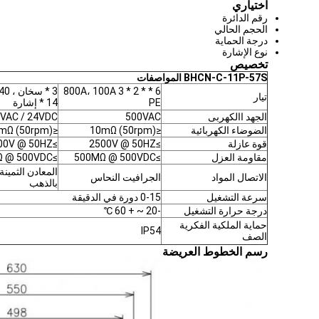
اختياري
رقم الدائرة
الحجم الحالي
درجة الحماية
نوع الإشارة
تخصيص
BHCN-C-11P-57S
المواصفات
6 * 800A، 100A 3 * 2 *
تيار
PE
14 * إشارة
الجهد االكهربى
500VAC
VAC / 24VDC
الضوضاء الكهربائية
≤10mΩ (50rpm)
≤10mΩ (50rpm)
قوة عازلة
≥2500V @ 50HZ
≥1000V @ 50HZ
مقاومة العزل
≥500MΩ @ 500VDC
≥300MΩ @ 500VDC
المعادن الثمينة
الاتصال المواد
الجرافيت النحاس
بالذهب
سرعة التشغيل
0-15 دورة في الدقيقة
درجة حرارة التشغيل
-20 ~ + 60 ℃
حماية الملكية الفكرية
IP54
الصف
رسم الخطوط العريضة