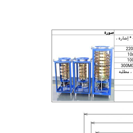
صورة
3 * سخان ، 40 * إشارة ،
220
 ، مطلية