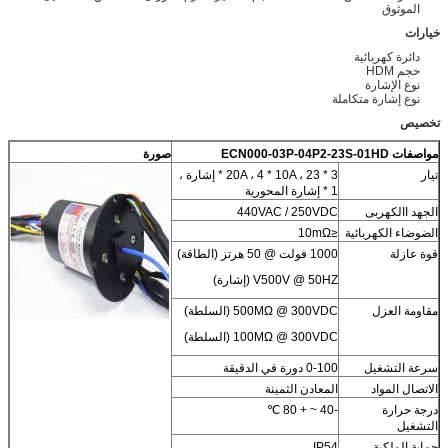
الموثوق
خيارات
دائرة كهربائية
حجم HDM
نوع الإشارة
نوع إشارة متكاملة
تخصيص
مواصفات ECN000-03P-04P2-23S-01HD
صورة
تيار
3 * 20A ، 4 * 10A ، 23 * إشارة ،
1 * إشارة المحورية
الجهد االكهربى
440VAC / 250VDC
الضوضاء الكهربائية
≤10mΩ
قوة عازلة
1000 فولت @ 50 هرتز (الطاقة)
V500V @ 50HZ (إشارة)
مقاومة العزل
500MΩ @ 300VDC (السلطة)
100MΩ @ 300VDC (السلطة)
سرعة التشغيل
0-100 دورة في الدقيقة
الاتصال المواد
المعادن الثمينة
درجة حرارة
-40 ~ + 80 ℃
التشغيل
حماية الملكية
IP54