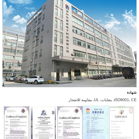
شهادة
ISO9001، CE، بنفايات، UL، مقاومة للانفجار