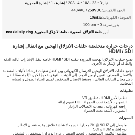
تيار:
3 * 20A ، 4 * 10A ، 23 * إشارة ، 1 * إشارة المحورية
الجهد االكهربى:
440VAC / 250VDC
الضوضاء الكهربائية:
≤10mΩ
يدور سرعة:
0 ~ 100rpm
حلقة الانزلاق الصغيرة ، حلقة الانزلاق المحورية
coaxial slip ring
أبرز:
,
درجات حرارة منخفضة حلقات الانزلاق الهجين مع انتقال إشارة
HDMI / SDI
تصنع حلقات الانزلاق الهجينة المزودة بتقنية HDMI / SDI خاصة لنقل الإشارات عالية الدقة
والطاقة أو الإشارات الأخرى.
تجمع حلقات الانزلاق الهجين للإرسال الكهربائي بين أفضل تقنيات فرشاة الألياف المتقدمة
والاتصال المعدني الثمين أو من الذهب إلى الذهب ، لتوفر ضجيجًا كهربائيًا منخفضًا لنقل
ناقل مجال البيانات العالي ، وضغط الاتصال المنخفض لمدى الحياة الطويل والصيانة
المجانية.
تطبيقات
نظام الأمن HDMI ، تطبيق VR
التصوير بالأشعة تحت الحمراء ، HD عموم إمالة
رافعة كهربائية ، معدات الاتصالات الرادار
التصوير بالأشعة تحت الحمراء
المميزات
ما يصل إلى 2K @ 90HZ معيار الفيديو ، لا شاشة فلاش وعدم فقدان الإطار
نوع إشارة HDM و SDI
مقاومة التلامس المنخفضة ، الحجم الصغير ، عزم الدوران المنخفض ، التشغيل