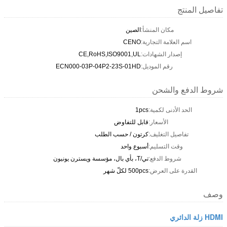
تفاصيل المنتج
مكان المنشأ:
الصين
اسم العلامة التجارية:
CENO
إصدار الشهادات:
CE,RoHS,ISO9001,UL
رقم الموديل:
ECN000-03P-04P2-23S-01HD
شروط الدفع والشحن
الحد الأدنى لكمية:
1pcs
الأسعار:
قابل للتفاوض
تفاصيل التغليف:
كرتون / حسب الطلب
وقت التسليم:
أسبوع واحد
شروط الدفع:
تي/T، بأي بال، مؤسسة ويسترن يونيون
القدرة على العرض:
500pcs لكلّ شهر
وصف
HDMI زلة الدائري