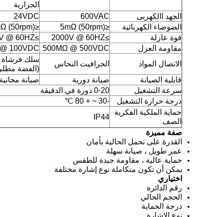
الحرارية
الجهد االكهربى
600VAC
24VDC
الضوضاء الكهربائية
≤5mΩ (50rpm)
≤30mΩ (50rpm)
قوة عازلة
≥2000V @ 60HZ
≥500V @ 60HZ
مقاومة العزل
500MΩ @ 500VDC
 @ 100VDC
سلك فرشاة 
الاتصال المواد
الجرافيت النحاس
(الفضة مطلي
قابلية الصيانة
صيانة دورية
صيانة مجانية
سرعة التشغيل
0-20 دورة في الدقيقة
درجة حرارة التشغيل
-30 ~ + 80 ℃
حماية الملكية الفكرية
IP44
الصف
صفة مميزة
القدرة على تحمل الحالية بأمان
عمر طويل ، صيانة سهلة
حماية عالية ، مقاومة جيدة للطقس
يمكن أن تكون متكاملة نوع إشارة مختلفة
اختياري
رقم الدائرة
الحجم الحالي
درجة الحماية
نوع الإشارة