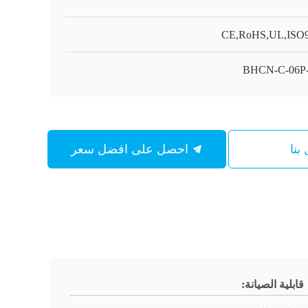
CE,RoHS,UL,ISO
BHCN-C-06P
بنا
احصل على افضل سعر
قابلية الصيانة: