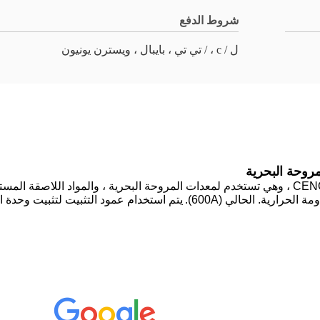
شروط الدفع
ل / c ، / تي تي ، بايبال ، ويسترن يونيون
هذا هو حلقة الانزلاق ذات التيار العالي من سلسلة CENO BHCN ، وهي تستخدم لمعدات المروحة ال
لحرارية. الحالي (600A).
يتم استخدام عمود التثبيت لتثبيت وحدة ا