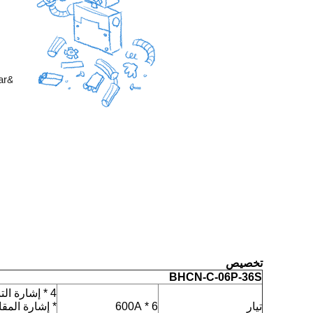
تخصيص
BHCN-C-06P-36S
تيار
6 * 600A
* إشارة المق