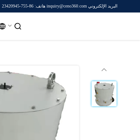
البريد الإلكتروني inquiry@ceno360.com
هاتف: 86-755-23420945

