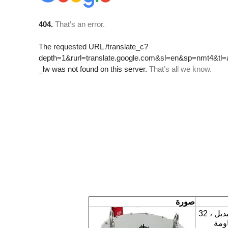
صورة
4 * إشارة التبديل ، 32
اومة