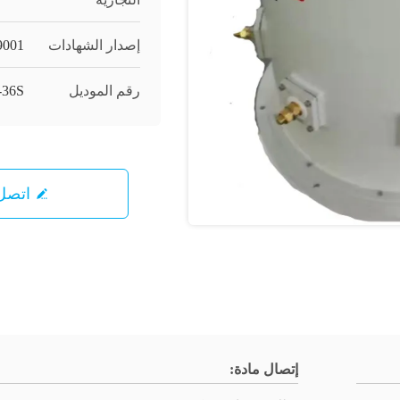
إصدار الشهادات
9001
رقم الموديل
-36S
اتصل 
إتصال مادة: