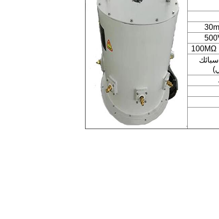
100MΩ
سبائك
)