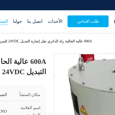
الأحداث
اتصل بنا
حولنا
المن
طلب اقتباس
600A عالية الحالية زلة الدائري نقل إشارة التبديل 24VDC للمروحة البحرية
600A عالية ا
التبديل 24VDC للمروحة البحرية
مكان المنشأ
الصي
اسم العلامة
ENO
التجارية