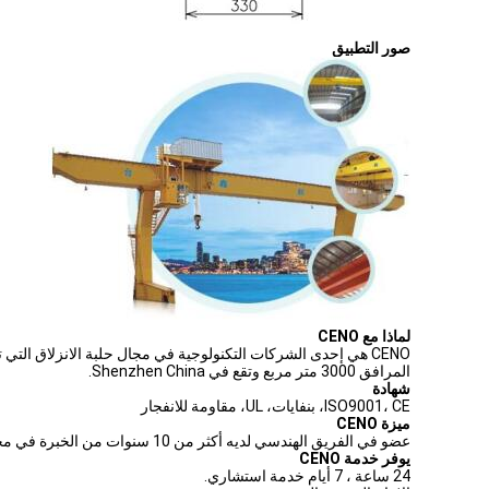
صور التطبيق
لماذا مع CENO
CENO هي إحدى الشركات التكنولوجية في مجال حلبة الانزلاق الت
المرافق 3000 متر مربع وتقع في Shenzhen China.
شهادة
ISO9001، CE، بنفايات، UL، مقاومة للانفجار
ميزة CENO
عضو في الفريق الهندسي لديه أكثر من 10 سنوات من الخبرة في مجال حلقة الانزلاق. يعمل جميع المشغلين على إجراء العمليات الحرجة من خلال التدريب الداخلي.
يوفر خدمة CENO
24 ساعة ، 7 أيام خدمة استشاري.