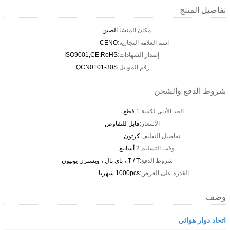
تفاصيل المنتج
مكان المنشأ:
الصين
اسم العلامة التجارية:
CENO
إصدار الشهادات:
ISO9001,CE,RoHS
رقم الموديل:
QCN0101-30S
شروط الدفع والشحن
الحد الأدنى لكمية:
1 قطع
الأسعار:
قابل للتفاوض
تفاصيل التغليف:
كرتون
وقت التسليم:
2 أسابيع
شروط الدفع:
T / T ، باي بال ، ويسترن يونيون
القدرة على العرض:
1000pcs شهريا
وصف
اتحاد دوار هوائي