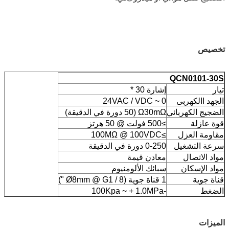
تخصيص
QCN0101-30S
تيار
إشارة 30 *
الجهد االكهربى
0 ~ 24VAC / VDC
الضجيج الكهربائي
Ω30mΩ (50 دورة في الدقيقة)
قوة عازلة
≥500 فولت @ 50 هرتز
مقاومة العزل
≥100MΩ @ 100VDC
سرعة التشغيل
0-250 دورة في الدقيقة
مواد الاتصال
معادن قيمة
مواد الإسكان
سبائك الألومنيوم
قناة جوية
1 قناة جوية (Ø8mm @ G1 / 8 ")
الضغط
-100Kpa ~ + 1.0MPa
الميزات