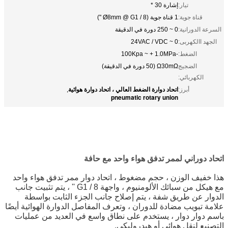
تيار:
إشارة 30 *
قناة جوية:
1 قناة جوية (Ø8mm @ G1 / 8 ")
السرعة الدورانية:
0 ~ 250 دورة في الدقيقة
الجهد االكهربى:
0 ~ 24VAC / VDC
الضغط:
-100Kpa ~ + 1.0MPa
الضجيج
Ω30mΩ (50 دورة في الدقيقة)
الكهربائي:
اتحاد دوارة الضغط العالي ، اتحاد دوارة هوائية
أبرز:
,
pneumatic rotary union
اتحاد دوراني لممر تدفق هواء واحد مع حافة
هذا خفيف الوزن ، حجم مضغوط ، اتحاد دوار ممر تدفق هواء واحد
مع هيكل من سبائك الألومنيوم ، واجهة G1 / 8 '' ، يتم تثبيت جانب
الدوار عن طريق شفة ، يتم إصلاح جانب الجزء الثابت بواسطة
علامة تبويب مضادة للدوران ، وتعرف المفاصل الدوارة الهوائية أيضًا
باسم دوار دوار ، يستخدم على نطاق واسع في العديد من عمليات
التصنيع لنقل هوائي أو هيدروليكي.