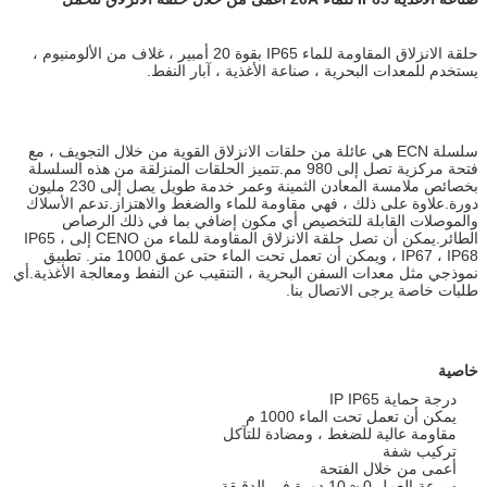
حلقة الانزلاق المقاومة للماء IP65 بقوة 20 أمبير ، غلاف من الألومنيوم ،
يستخدم للمعدات البحرية ، صناعة الأغذية ، آبار النفط.
سلسلة ECN هي عائلة من حلقات الانزلاق القوية من خلال التجويف ، مع
فتحة مركزية تصل إلى 980 مم.تتميز الحلقات المنزلقة من هذه السلسلة
بخصائص ملامسة المعادن الثمينة وعمر خدمة طويل يصل إلى 230 مليون
دورة.علاوة على ذلك ، فهي مقاومة للماء والضغط والاهتزاز.تدعم الأسلاك
والموصلات القابلة للتخصيص أي مكون إضافي بما في ذلك الرصاص
الطائر.يمكن أن تصل حلقة الانزلاق المقاومة للماء من CENO إلى IP65 ،
IP67 ، IP68 ، ويمكن أن تعمل تحت الماء حتى عمق 1000 متر. تطبيق
نموذجي مثل معدات السفن البحرية ، التنقيب عن النفط ومعالجة الأغذية.أي
طلبات خاصة يرجى الاتصال بنا.
خاصية
درجة حماية IP IP65
يمكن أن تعمل تحت الماء 1000 م
مقاومة عالية للضغط ، ومضادة للتآكل
تركيب شفة
أعمى من خلال الفتحة
سرعة العمل 0 ~ 10 دورة في الدقيقة