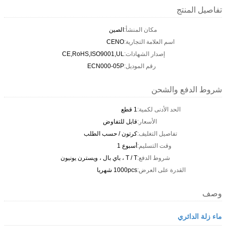
تفاصيل المنتج
مكان المنشأ:
الصين
اسم العلامة التجارية:
CENO
إصدار الشهادات:
CE,RoHS,ISO9001,UL
رقم الموديل:
ECN000-05P
شروط الدفع والشحن
الحد الأدنى لكمية:
1 قطع
الأسعار:
قابل للتفاوض
تفاصيل التغليف:
كرتون / حسب الطلب
وقت التسليم:
أسبوع 1
شروط الدفع:
T / T ، باي بال ، ويسترن يونيون
القدرة على العرض:
1000pcs شهريا
وصف
ماء زلة الدائري