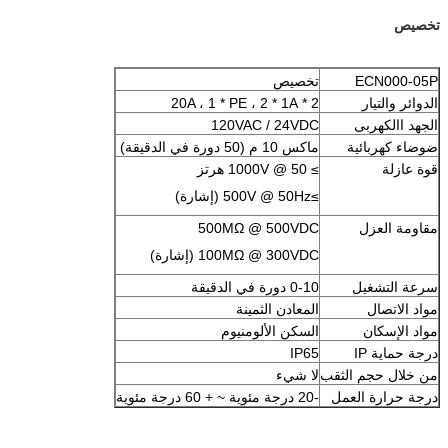
تخصيص
ECN000-05P
تخصيص
الدوائر والتيار
2 * 20A ، 1 * PE ، 2 * 1A
الجهد االكهربى
120VAC / 24VDC
ضوضاء كهربائية
ماكس 10 م (50 دورة في الدقيقة)
قوة عازلة
≥ 1000V @ 50 هرتز
≥500V @ 50Hz (إشارة)
مقاومة العزل
500MΩ @ 500VDC
100MΩ @ 300VDC (إشارة)
سرعة التشغيل
0-10 دورة في الدقيقة
مواد الاتصال
المعادن الثمينة
مواد الإسكان
السكن الألومنيوم
درجة حماية IP
IP65
من خلال حجم الثقب
لا شيء
درجة حرارة العمل
-20 درجة مئوية ~ + 60 درجة مئوية