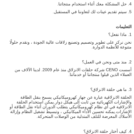
4. حل المشكلة معك أثناء استخدام منتجاتنا.
5. سيتم تقديم عينات لك لتعاوننا في المستقبل.
التعليمات
1. ماذا نفعل؟
نحن نركز على تطوير وتصميم وتصنيع زلاقات عالية الجودة ، ونقدم حلولًا
متنوعة للأنظمة الدوارة.
2. منذ متى ونحن في العمل؟
أسست CENO شركة حلقات الانزلاق منذ عام 2009. لدينا الآلاف من
العملاء الذين قبلوا منتجاتنا أو خدماتنا.
3. ما هي حلقة الانزلاق؟
الحلقة الانزلاقية عبارة عن جهاز كهروميكانيكي يسمح بنقل الطاقة
والإشارات الكهربائية من ثابت إلى هيكل دوار.يمكن استخدام الحلقة
الانزلاقية في أي نظام كهروميكانيكي يتطلب الدوران أثناء نقل الطاقة أو
الإشارات.يمكنه تحسين الأداء الميكانيكي ، وتبسيط تشغيل النظام وإزالة
الأسلاك المعرضة للتلف المتدلية من الوصلات المتحركة.
4. كيف أختار حلقة الانزلاق؟