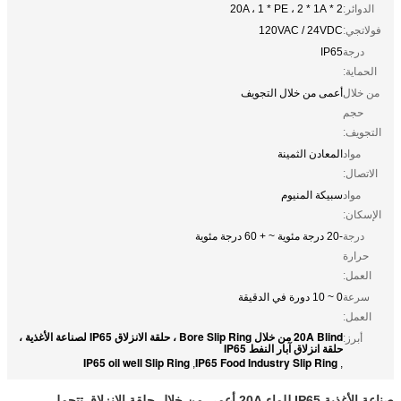
الدوائر:
2 * 20A ، 1 * PE ، 2 * 1A
فولاتجي:
120VAC / 24VDC
درجة
IP65
الحماية:
من خلال
أعمى من خلال التجويف
حجم
التجويف:
مواد
المعادن الثمينة
الاتصال:
مواد
سبيكة المنيوم
الإسكان:
درجة
-20 درجة مئوية ~ + 60 درجة مئوية
حرارة
العمل:
سرعة
0 ~ 10 دورة في الدقيقة
العمل:
20A Blind من خلال Bore Slip Ring ، حلقة الانزلاق IP65 لصناعة الأغذية ،
أبرز:
حلقة انزلاق آبار النفط IP65
IP65 oil well Slip Ring
IP65 Food Industry Slip Ring
,
,
صناعة الأغذية IP65 للماء 20A أعمى من خلال حلقة الانزلاق تتحمل