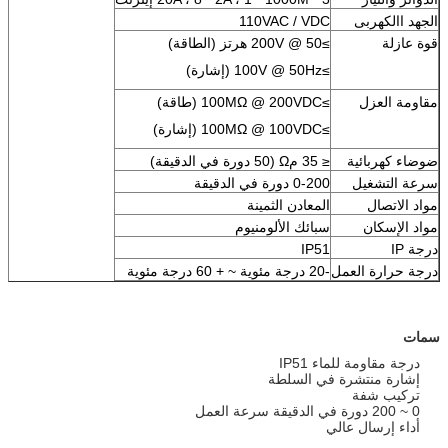
الجهد االكهربى
110VAC / VDC
قوة عازلة
≥200V @ 50 هرتز (الطاقة)
≥100V @ 50Hz (إشارة)
مقاومة العزل
≥100MΩ @ 200VDC (طاقة)
≥100MΩ @ 100VDC (إشارة)
ضوضاء كهربائية
≤ 35 مΩ (50 دورة في الدقيقة)
سرعة التشغيل
0-200 دورة في الدقيقة
مواد الاتصال
المعادن الثمينة
مواد الإسكان
سبائك الألومنيوم
درجة IP
IP51
درجة حرارة العمل
-20 درجة مئوية ~ + 60 درجة مئوية
سمات
درجة مقاومة للماء IP51
إشارة منتشرة في السلطة
تركيب شفة
0 ~ 200 دورة في الدقيقة سرعة العمل
أداء إرسال عالي