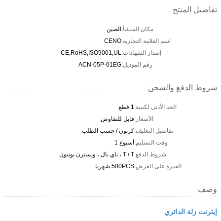
تفاصيل المنتج
مكان المنشأ:
الصين
اسم العلامة التجارية:
CENO
إصدار الشهادات:
CE,RoHS,ISO9001,UL
رقم الموديل:
ACN-05P-01EG
شروط الدفع والشحن
الحد الأدنى لكمية:
1 قطع
الأسعار:
قابل للتفاوض
تفاصيل التغليف:
كرتون / حسب الطلب
وقت التسليم:
أسبوع 1
شروط الدفع:
T / T ، باي بال ، ويسترن يونيون
القدرة على العرض:
500PCS شهريا
وصف
إيثرنت زلة الدائري