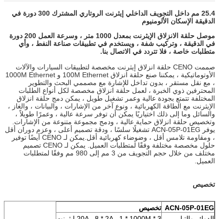
25.4 مم داخل التجويف الداخلي إيثرنت الروتاري المشترك 300 دورة في
الدقيقة الإسكان الألومنيوم
موصل حلقة الانزلاق الإيثرنت بمعدل 1000 متر ، وسرعة العمل 200 دورة
في الدقيقة ، وتركيب شفة ، ويستخدم في تطبيقات صناعة النفط ، وأي
متطلبات خاصة ، فلا تتردد في الاتصال بنا.
صممت CENO حلقة انزلاق إيثرنت مخصصة لتطبيقات السيارات والآلات
الأوتوماتيكية ، يمكننا صنع حلقة انزلاق 100M Ethernet و 1000M Ethernet
، مع نقل مستقر ، بدون تداخل للإشارة مع مصممي البحث والتطوير
المحترفين ذوي الخبرة ، لعمل حلقة انزلاق مخصصة لكل أنواع الطلبات
المختلفة تتمتع بجودة عالية وعمر تشغيل طويل ، يمكن دمج حلقة انزلاق
الإيثرنت مع الطاقة الكهربائية ، ونوع آخر من الإشارات ، والبيانات ، والغاز ،
والسائل وما إلى ذلك اختياريًا يمكن أن توفر سرعة عالية ، وعمرًا طويلاً ،
وتخصيص حلقة انزلاق حماية عالية ، ودمج مجموعة متنوعة من الإشارات.
يوفر ACN-05P-01EG تشغيلًا سلسًا ، ودقة تصميم أعلى ، وعزم دوران أقل
، ومقاومة تلامس أقل ، وضوضاء كهربائية أقل.يمكن لـ CENO أيضًا توفير
حلول مخصصة مختلفة وفقًا لمتطلبات العميل. يمكن لـ CENO تصميم
مختلف من خلال حجم التجويف من 3 مم إلى 980 مم وفقًا لمتطلبات
العميل.
تخصيص
ACN-05P-01EG
تخصيص
الدوائر والتيار
3 * 20A ، 8 * 2A ، 1 * 1000M إيثرنت