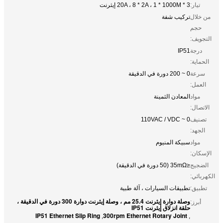
تيار:
3 * 20A ، 8 * 2A ، 1 * 1000M إيثرنت
من خلال
تركيب شفة
حجم
التجويف:
درجة
IP51
الحماية:
سرعة
0 ~ 200 دورة في الدقيقة
العمل:
مواد
المعادن الثمينة
الاتصال:
تصنيف
0 ~ 110VAC / VDC
الجهد:
مواد
سبيكة المنيوم
الإسكان:
الضجيج
≤35mΩ (50 دورة في الدقيقة)
الكهربائي:
تطبيق:
تطبيقات السيارات ، آلة طبية
وصلة دوارة إيثرنت 25.4 مم ، وصلة إيثرنت دوارة 300 دورة في الدقيقة ،
أبرز:
حلقة انزلاق إيثرنت IP51
IP51 Ethernet Slip Ring
300rpm Ethernet Rotary Joint
,
,