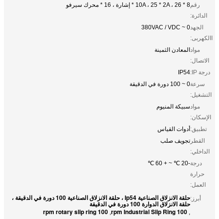
رقم
8 * 10A ، 25 * 2A ، 26 * إشارة ، 16 * محرك سيرفو
الدائرة:
الجهد
0 ~ 380VAC / VDC
االكهربى:
مواد
المعادن الثمينة
الاتصال:
درجة IP:
IP54
سرعة
0 ~ 100 دورة في الدقيقة
التشغيل:
مواد
سبيكة المنيوم
الإسكان:
تطبيق:
أدوات القياس
القطر
تجويف صلب
الداخلي:
درجة
-20 ℃ ~ + 60 ℃
حرارة
العمل:
حلقة الانزلاق الصناعية Ip54 ، حلقة الانزلاق الصناعية 100 دورة في الدقيقة ،
أبرز:
حلقة الانزلاق الدوارة 100 دورة في الدقيقة
100 rpm rotary slip ring
100 rpm Industrial Slip Ring
,
,