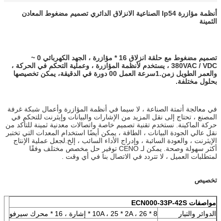
أنظمة مؤازرة Ip54 الصناعية الانزلاق الدائري تصميم مضغوط المعادن
الثمينة
تصميم مضغوط مع حلقة انزلاق 16 * مؤازرة ، الجهد الكهربائي 0 ~
380VAC / VDC ، يستخدم لأنظمة المؤازرة ، وعملية التحكم في الحركة ،
والعمر الطويل
زمن.
1
سرعة العمل 00 دورة في الدقيقة
، يمكن تخصيصها
بحلول مختلفة.
في معالجة أتمتة الصناعة ، لا سيما في أنظمة المؤازرة وأعمال شبكة غرفة
المصنع ، تحتاج إلى نقل المزيد من الإشارات والبيانات وإيثرنت للتحكم في
حركة الماكينة. نستخدم تقنية تصميم خاصة واتصالات معدنية ثمينة للتأكد من
نقل عالي الجودة البيانات ، الطاقة ، يمكن أيضًا استخدام المعدات التي تختبر
الإيثرنت ، والعودة السائبة ، وإدراج الأداء السائب ، إلخ.لجعل عملية الإنتاج
أكثر سهولة وصحة. يمكن لـ CENO توفير حل مخصص مختلف وفقًا
لمتطلبات العميل ، لا تتردد في الاتصال بنا في أي وقت .
تخصيص
مواصفات ECN000-33P-42S
الدوائر والتيار
8 * 10A ، 25 * 2A ، 26 * إشارة ، 16 * محرك سيرفو