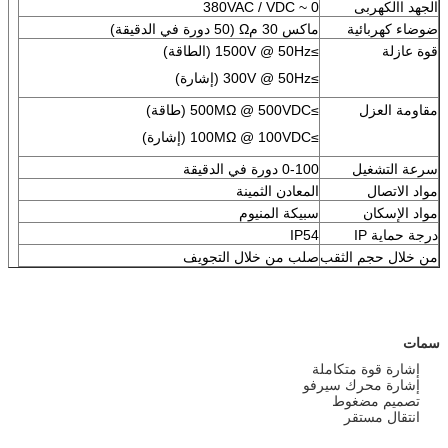
الجهد االكهربى
0 ~ 380VAC / VDC
ضوضاء كهربائية
ماكس 30 مΩ (50 دورة في الدقيقة)
قوة عازلة
≥1500V @ 50Hz (الطاقة)
≥300V @ 50Hz (إشارة)
مقاومة العزل
≥500MΩ @ 500VDC (طاقة)
≥100MΩ @ 100VDC (إشارة)
سرعة التشغيل
0-100 دورة في الدقيقة
مواد الاتصال
المعادن الثمينة
مواد الإسكان
سبيكة المنيوم
درجة حماية IP
IP54
من خلال حجم الثقب
صلب من خلال التجويف
سمات
إشارة قوة متكاملة
إشارة محرك سيرفو
تصميم مضغوط
انتقال مستقر