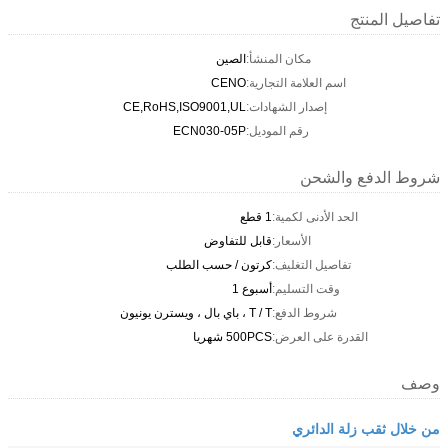
تفاصيل المنتج
مكان المنشأ:
الصين
اسم العلامة التجارية:
CENO
إصدار الشهادات:
CE,RoHS,ISO9001,UL
رقم الموديل:
ECN030-05P
شروط الدفع والشحن
الحد الأدنى لكمية:
1 قطع
الأسعار:
قابل للتفاوض
تفاصيل التغليف:
كرتون / حسب الطلب
وقت التسليم:
أسبوع 1
شروط الدفع:
T / T ، باي بال ، ويسترن يونيون
القدرة على العرض:
500PCS شهريا
وصف
من خلال ثقب زلة الدائري