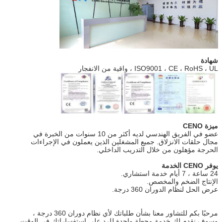
شهادة
ISO9001 ، CE ، RoHS ، UL ، واقية من الانفجار
ميزة CENO
عضو في الفريق الهندسي لديه أكثر من 10 سنوات من الخبرة في
مجال حلقات الانزلاق. جميع المشغلين الذين يعملون في الإجراءات
الحرجة مؤهلون من خلال التدريب الداخلي.
يوفر CENO الخدمة
24 ساعة ، 7 أيام خدمة استشاري.
الإنتاج الضخم والمخصص.
عرض الحل لنظام الدوران 360 درجة.
مرحبًا بكم للتشاور معنا بشأن طلباتك لأي نظام دوران 360 درجة ،
وسوف نقدم لك خدمة محطة واحدة للرد على استفساراتك في الوقت