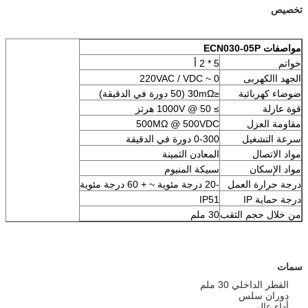
تخصيص
مواصفات ECN030-05P
خواتم
5 * 2 أ
الجهد االكهربى
0 ~ 220VAC / VDC
ضوضاء كهربائية
≤30mΩ (50 دورة في الدقيقة)
قوة عازلة
≥ 1000V @ 50 هرتز
مقاومة العزل
500MΩ @ 500VDC
سرعة التشغيل
0-300 دورة في الدقيقة
مواد الاتصال
المعادن الثمينة
مواد الإسكان
سبيكة المنيوم
درجة حرارة العمل
-20 درجة مئوية ~ + 60 درجة مئوية
درجة حماية IP
IP51
من خلال حجم الثقب
30 ملم
سمات
القطر الداخلي 30 ملم
دوران سلس
أداء عالي