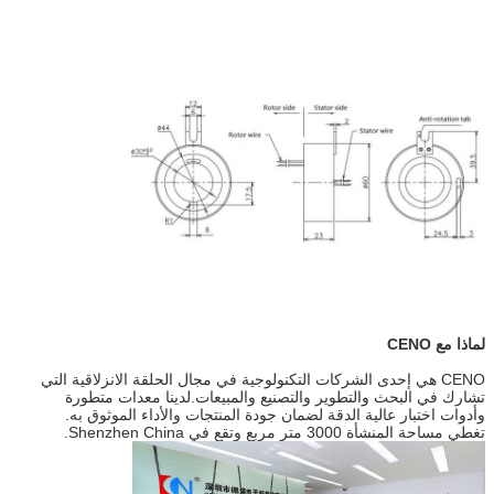
لماذا مع CENO
CENO هي إحدى الشركات التكنولوجية في مجال الحلقة الانزلاقية التي
تشارك في البحث والتطوير والتصنيع والمبيعات.لدينا معدات متطورة
وأدوات اختبار عالية الدقة لضمان جودة المنتجات والأداء الموثوق به.
تغطي مساحة المنشأة 3000 متر مربع وتقع في Shenzhen China.