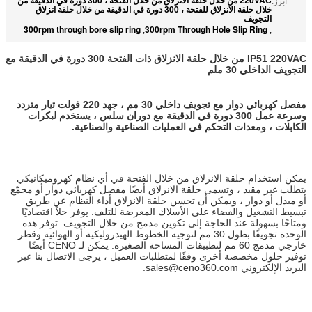
أبرز:
خلال حلقة الانزلاق للفتحة ، 300 دورة في الدقيقة من خلال حلقة انزلاق
التجويف
300rpm through bore slip ring
300rpm Through Hole Slip Ring
,
,
IP51 220VAC من خلال حلقة الانزلاق ذات الفتحة 300 دورة في الدقيقة مع
التجويف الداخلي 30 ملم
مفصل كهربائي دوار مع تجويف داخلي 30 مم ، جهد 220 فولت تيار متردد
وسرعة عمل 300 دورة في الدقيقة مع دوران سلس ، يستخدم لبكرات
الكابلات ، ومعدات التحكم في العمليات الصناعية والصناعية.
يمكن استخدام حلقة الانزلاق من خلال الفتحة في أي نظام كهروميكانيكي
يتطلب غير مقيد ، وتسمى حلقة الانزلاق أيضًا مفصل كهربائي دوار أو مجمّع
أو مبدل أو دوار ، ويمكن أن تحسن حلقة الانزلاق أداء النظام عن طريق
تبسيط التشغيل والقضاء على الأسلاك المعرضة للتلف. يوفر حلاً اقتصاديًا
ومتاحًا بسهولة عند الحاجة إلى تكوين مدمج من خلال التجويف. توفر هذه
الوحدة تجويفًا بطول 30 مم لتوجيه الخطوط الهيدروليكية أو الهوائية وقطر
خارجي مدمج 60 مم لتطبيقات المساحة الصغيرة. يمكن لـ CENO أيضًا
توفير حلول مخصصة أخرى وفقًا لمتطلبات العميل ، يرجى الاتصال بنا عبر
البريد الإلكتروني sales@ceno360.com.