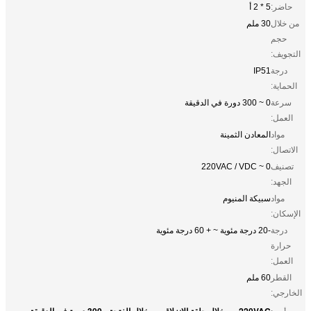
حاضر:
5 * 2 أ
من خلال
30 ملم
حجم
التجويف:
درجة
IP51
الحماية:
سرعة
0 ~ 300 دورة في الدقيقة
العمل:
مواد
المعادن الثمينة
الاتصال:
تصنيف
0 ~ 220VAC / VDC
الجهد:
مواد
سبيكة المنيوم
الإسكان:
درجة
-20 درجة مئوية ~ + 60 درجة مئوية
حرارة
العمل:
القطر
60 ملم
الخارجي:
220VAC من خلال حلقة الانزلاق من خلال الفتحة ، 300 دورة في الدقيقة من