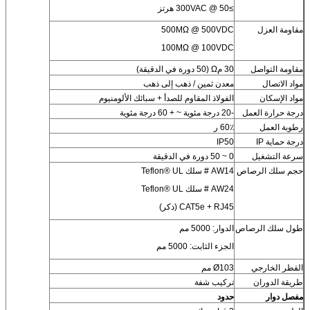
≥300VAC @ 50 هرتز
مقاومة العزل
500MΩ @ 500VDC
100MΩ @ 100VDC
مقاومة التواصل
30 مΩ (50 دورة في الدقيقة)
مواد الاتصال
معدن ثمين / ذهب إلى ذهب
مواد الإسكان
الفولاذ المقاوم للصدأ + سبائك الألومنيوم
درجة حرارة العمل
-20 درجة مئوية ~ + 60 درجة مئوية
رطوبة العمل
60٪ ر
درجة حماية IP
IP50
سرعة التشغيل
0 ~ 50 دورة في الدقيقة
حجم سلك الرصاص
AW14 # سلك Teflon® UL
AW24 # سلك Teflon® UL
CAT5e + RJ45 (ذكر)
طول سلك الرصاص
الدوار: 5000 مم
الجزء الثابت: 5000 مم
القطر الخارجي
Ø103 مم
طريقة الدوران
تركيب شفة
مفصل دوار
حدود