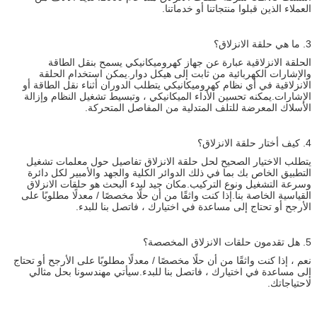
العملاء الذين قبلوا منتجاتنا أو خدماتنا.
3. ما هي حلقة الانزلاق؟
الحلقة الانزلاقية عبارة عن جهاز كهروميكانيكي يسمح بنقل الطاقة
والإشارات الكهربائية من ثابت إلى هيكل دوار.يمكن استخدام الحلقة
الانزلاقية في أي نظام كهروميكانيكي يتطلب الدوران أثناء نقل الطاقة أو
الإشارات.يمكنه تحسين الأداء الميكانيكي ، وتبسيط تشغيل النظام وإزالة
الأسلاك المعرضة للتلف المتدلية من المفاصل المتحركة.
4. كيف أختار حلقة الانزلاق؟
يتطلب الاختيار الصحيح لحل حلقة الانزلاق تفاصيل حول معلمات تشغيل
التطبيق الخاص بك بما في ذلك الدوائر الكلية والجهد والأمبير لكل دائرة
وسرعة التشغيل ونوع التركيب.مكان جيد لبدء البحث هو حلقات الانزلاق
القياسية الخاصة بنا.إذا كنت واثقًا من أن حلًا مخصصًا / معدلًا مطلوبًا على
الأرجح أو تحتاج إلى مساعدة في اختيارك ، فاتصل بنا للبدء.
5. هل تقدمون حلقات الانزلاق المخصصة؟
نعم ، إذا كنت واثقًا من أن حلًا مخصصًا / معدلًا مطلوبًا على الأرجح أو تحتاج
إلى مساعدة في اختيارك ، فاتصل بنا للبدء.سيأتي مهندسونا بحل مثالي
لاحتياجاتك.