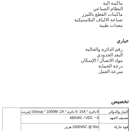
ماكينة الية
النظام الصناعي
ماكينات القطع بالليزر
صناعة الالياف البلاستيكية
معدات طبية
خياري
رقم الدائرة والحالية
البعد الحدودي
مواد الاتصال / الإسكان
درجة الحماية
سرعة العمل
تخصيص
التيار والدوائر
6 دائرة * 15A ؛4 دائرة * 2A ؛1Group * 1000M إيثرنت
تصنيف الجهد
0 ~ 480VAC / VDC
قوة عازلة
≥1000VAC @ 50 هرتز