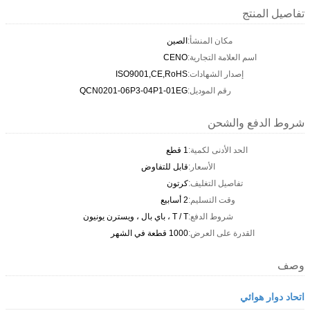
تفاصيل المنتج
مكان المنشأ:
الصين
اسم العلامة التجارية:
CENO
إصدار الشهادات:
ISO9001,CE,RoHS
رقم الموديل:
QCN0201-06P3-04P1-01EG
شروط الدفع والشحن
الحد الأدنى لكمية:
1 قطع
الأسعار:
قابل للتفاوض
تفاصيل التغليف:
كرتون
وقت التسليم:
2 أسابيع
شروط الدفع:
T / T ، باي بال ، ويسترن يونيون
القدرة على العرض:
1000 قطعة في الشهر
وصف
اتحاد دوار هوائي