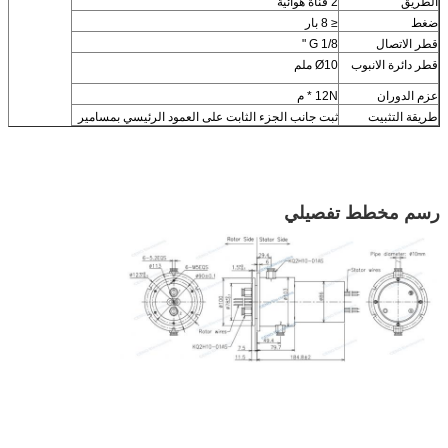
الطريق
2 قناة هوائية
ضغط
≤ 8 بار
قطر الاتصال
G 1/8 "
قطر دائرة الانبوب
Ø10 ملم
عزم الدوران
12N * م
طريقة التثبيت
ثبت جانب الجزء الثابت على العمود الرئيسي بمسامير
رسم مخطط تفصيلي