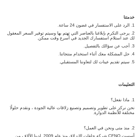
خدمتنا
1. الرد على الاستفسار في غضون 24 ساعة.
2. يرجى التكرم بإبلاغنا بالعناصر التي تهتم بها وسيتم توفير السعر المعقول
لك عند استلام استفسارك الجديد في أسرع وقت ممكن.
3. أجب عن سؤالك بالتفصيل.
4. حل المشكلة معك أثناء استخدام منتجاتنا.
5. سيتم تقديم عينات لك لتعاوننا المستقبلي.
التعليمات
1. ماذا نفعل؟
نحن نركز على تطوير وتصميم وتصنيع زلاقات عالية الجودة ، ونقدم حلولًا
مختلفة للأنظمة الدوارة.
2. منذ متى ونحن في العمل؟
أسست CENO شركة حلقات الانزلاق منذ عام 2009. لدينا الآلاف من