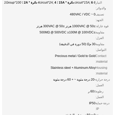
التيار
6 circuit*15A;
6 دائرة * 15A ؛
4 دائرة * 2A ؛
4circuit*2A;
1Group*100
والدوائر:
تصنيف
0 ~ 480VAC / VDC
الجهد:
قوة عازلة:
≥1000VAC @ 50 هرتز ≥300VAC @ 50 هرتز
مقاومة
≥500MΩ @ 500VDC ≥100M @ 100VDC
العزل:
مقاومة
30 مΩ (50 دورة في الدقيقة)
التواصل:
Precious metal / Gold to Gold
Contact
material:
Stainless steel + Aluminum Alloy
Housing
material:
درجة حرارة
-20 درجة مئوية ~ + 60 درجة مئوية
العمل:
رطوبة
60٪ ر
العمل:
درجة حماية
IP50
IP:
سرعة
0 ~ 50 دورة في الدقيقة