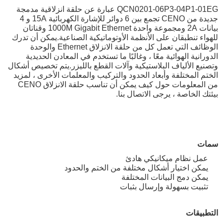
QCN0201-06P3-04P1-01EG عبارة عن حلقة انزلاقية مدمجة
جديدة من CENO تجمع بين 6 دوائر للإشارة الكهربائية 15A و ​​4
بيانات 2A ومجموعة واحدة 1000M Gigabit Ethernet وقناتان
للهواء تنطبقان على الأنظمة الأوتوماتيكية الصناعية.يمكن أن تدرك
الوظائف التي تعمل كل من حلقة الانزلاق Ethernet والوحدة
الدورانية الهوائية معًا ، وغالبًا ما تستخدم في المعادن الحديدية
وتصنيع الألياف البلاستيكية وآلات القطع بالليزر.يتم تخصيص أشكال
الختم المختلفة وأبعاد الحدود والتركيب والمعلمات الأخرى ، لمزيد
من المعلومات حول كيف يمكن أن تناسب حلقة الانزلاق CENO
بيئتك الخاصة ، يرجى الاتصال بنا.
سمات
عمل نظام ميكانيكي هادئ
يمكن اختيار أشكال مختلفة من الختم والحدود
يمكن دمج البيانات المختلفة
تثبيت بسهولة وإرسال بثبات
التطبيقات