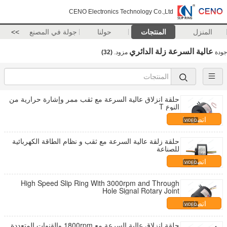
CENO Electronics Technology Co.,Ltd
المنزل
المنتجات
حولنا
جولة في المصنع
>>
عالية السرعة زلة الدائري
جودة
مزود.
(32)
حلقة انزلاق عالية السرعة مع ثقب ممر وإشارة حرارية من
النوع T
اتصل بنا
حلقة زلقة عالية السرعة مع ثقب و نظام الطاقة الكهربائية
للصناعة
اتصل بنا
High Speed Slip Ring With 3000rpm and Through
Hole Signal Rotary Joint
اتصل بنا
حلقة انزلاق عالية السرعة مع 1800rpm والقنوات المتعددة