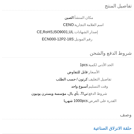
تفاصيل المنتج
مكان المنشأ:
الصين
اسم العلامة التجارية:
CENO
إصدار الشهادات:
CE,RoHS,ISO9001,UL
رقم الموديل:
ECN000-12P2-18S
شروط الدفع والشحن
الحد الأدنى لكمية:
1pcs
الأسعار:
قابل للتفاوض
تفاصيل التغليف:
كرتون / حسب الطلب
وقت التسليم:
أسبوع واحد
شروط الدفع:
تي/T، بأي بال، مؤسسة ويسترن يونيون
القدرة على العرض:
1000pcs شهريا
وصف
حلقة الانزلاق الصناعية