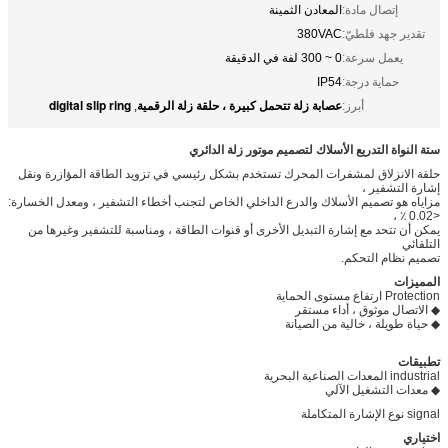
إتصال مادة:
المعادن الثمينة
تقدير جهد فلطيّ:
380VAC
يعمل سرعة:
0 ~ 300 لفة في الدقيقة
حماية درجة:
IP54
عصابة زلة تتحمل كبيرة ، حلقة زلة الرقمية
digital slip ring
أبرز:
,
ستة النواة التدريع الأسلاك لتصميم موتور زلة الدائري
حلقة الانزلاق لمشفرات المحرك تستخدم بشكل رئيسي في تزويد الطاقة المؤازرة ونقل
إشارة التشفير ،
مزاياه هو تصميم الأسلاك والدرع الداخلي الخاص لتجنب أخطاء التشفير ، ومعدل الخسارة:
<0.02 ٪ ،
يمكن أن تتحد مع إشارة التبديل الأخرى أو قنوات الطاقة ، ومناسبة للتشفير وغيرها من
التلقائي
تصميم نظام التحكم.
المميزات
Protection ارتفاع مستوى الحماية
◆ الاتصال موثوق ، أداء مستقر
◆ حياة طويلة ، خالية من الصيانة
تطبيقات
industrial المعدات الصناعية البحرية
◆ معدات التشغيل الآلي
signal نوع الإشارة المتكاملة
اختياري