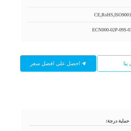
CE,RoHS,ISO900
ECN000-02P-09S-
بنا
احصل على افضل سعر
حماية درجة: