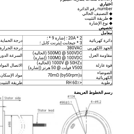
اختياري
number رقم الدائرة
◆ التصنيف الحالي
◆ طريقة التثبيت
◆ نوع الإشارة
تخصيص
معامل
2 * 20A ؛ إشارة 9 * ؛
دائرة كهربائية
درجة الحماية
3 * جيجابت إيثرنت كابل ؛
الجهد االكهربى
380VAC
درجة الحرارة
500MΩ @ 500VDC (الحالية)
مقاومة العزل
السرعة الدورا
100MΩ @ 100VDC (إشارة)
≥1000V @ 50HZ (الحالية)
قوة عازلة
الاتصال المواد
V500 فولت @ 50 هرتز (إشارة)
الضوضاء
≤70mΩ (by50rpm)
مواد الإسكان
الكهربائية
رطوبة
<60٪ RH
طريقة التثبيت
رسم الخطوط العريضة