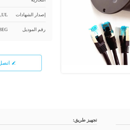
إصدار الشهادات
1,UL
رقم الموديل
03EG
اتصل 
تجهيز طريق: