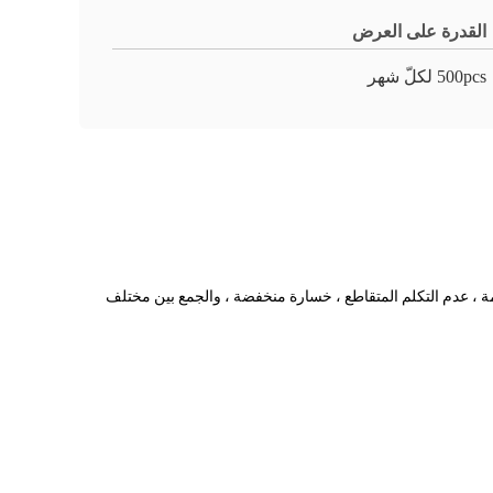
القدرة على العرض
500pcs لكلّ شهر
ايا الإرسال الموثوق ، عدم فقدان الحزمة ، عدم التكلم المتقاطع ، خسارة منخفضة ، والجمع بين مختلف