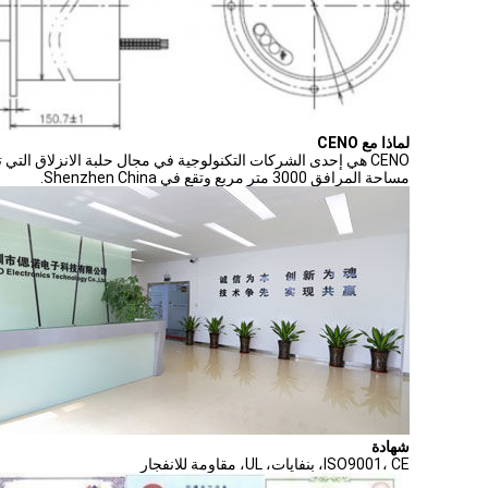
لماذا مع CENO
CENO هي إحدى الشركات التكنولوجية في مجال حلبة الانزلاق التي
مساحة المرافق 3000 متر مربع وتقع في Shenzhen China.
شهادة
ISO9001، CE، بنفايات، UL، مقاومة للانفجار