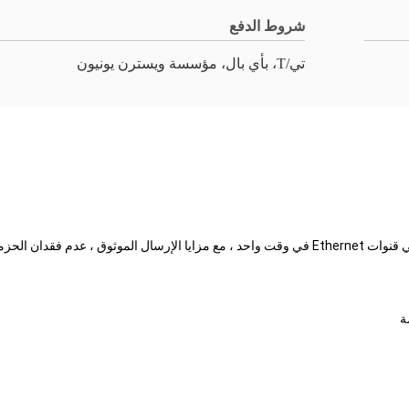
شروط الدفع
تي/T، بأي بال، مؤسسة ويسترن يونيون
إشارات Ethernet 100M / 1000M ، يمكن إرسال ما يصل إلى ثماني قنوات Ethernet في وقت واحد ، مع مز
ة