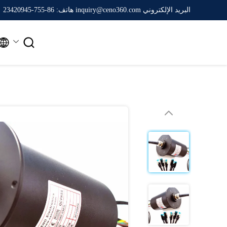
البريد الإلكتروني inquiry@ceno360.com
هاتف: 86-755-23420945

