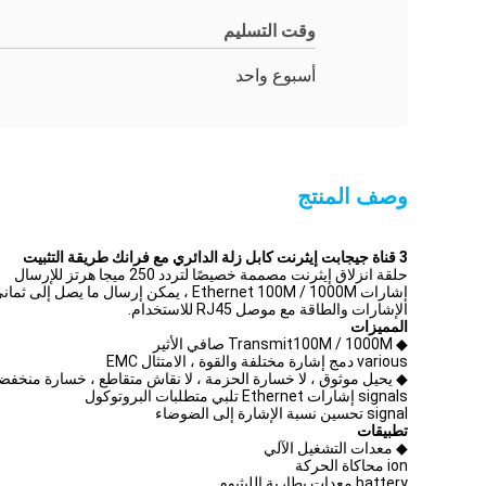
وقت التسليم
أسبوع واحد
وصف المنتج
3 قناة جيجابت إيثرنت كابل زلة الدائري مع فرانك طريقة التثبيت
حلقة انزلاق إيثرنت مصممة خصيصًا لتردد 250 ميجا هرتز للإرسال
الإشارات والطاقة مع موصل RJ45 للاستخدام.
المميزات
◆ Transmit100M / 1000M صافي الأثير
various دمج إشارة مختلفة والقوة ، الامتثال EMC
◆ يحيل موثوق ، لا خسارة الحزمة ، لا نقاش متقاطع ، خسارة منخفض
signals إشارات Ethernet تلبي متطلبات البروتوكول
signal تحسين نسبة الإشارة إلى الضوضاء
تطبيقات
◆ معدات التشغيل الآلي
ion محاكاة الحركة
battery معدات بطارية الليثيوم