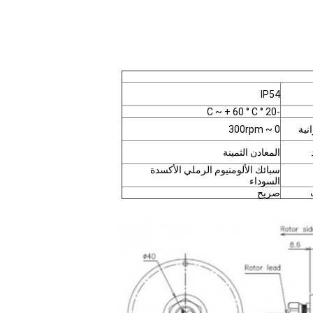
IP54
-20 ° C ~ + 60 ° C
نية
0 ~ 300rpm
المعادن الثمينة
سبائك الألومنيوم الرملي الأكسدة
السوداء
صريح