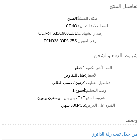
تفاصيل المنتج
مكان المنشأ:
الصين
اسم العلامة التجارية:
CENO
إصدار الشهادات:
CE,RoHS,ISO9001,UL
رقم الموديل:
ECN038-30P3-25S
شروط الدفع والشحن
الحد الأدنى لكمية:
1 قطع
الأسعار:
قابل للتفاوض
تفاصيل التغليف:
كرتون / حسب الطلب
وقت التسليم:
أسبوع 1
شروط الدفع:
T / T ، باي بال ، ويسترن يونيون
القدرة على العرض:
500PCS شهريا
وصف
من خلال ثقب زلة الدائري