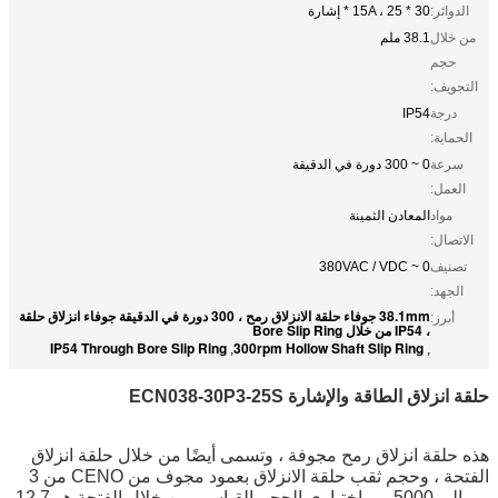
الدوائر:
30 * 15A ، 25 * إشارة
من خلال
38.1 ملم
حجم
التجويف:
درجة
IP54
الحماية:
سرعة
0 ~ 300 دورة في الدقيقة
العمل:
مواد
المعادن الثمينة
الاتصال:
تصنيف
0 ~ 380VAC / VDC
الجهد:
38.1mm جوفاء حلقة الانزلاق رمح ، 300 دورة في الدقيقة جوفاء انزلاق حلقة
أبرز:
، IP54 من خلال Bore Slip Ring
IP54 Through Bore Slip Ring
300rpm Hollow Shaft Slip Ring
,
,
حلقة انزلاق الطاقة والإشارة ECN038-30P3-25S
هذه حلقة انزلاق رمح مجوفة ، وتسمى أيضًا من خلال حلقة انزلاق
الفتحة ، وحجم ثقب حلقة الانزلاق بعمود مجوف من CENO من 3
مم إلى 5000 مم اختياري الحجم القياسي من خلال الفتحة هو 12.7