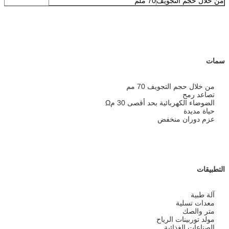
من خلال حجم التجويف
70 ملم
سمات
من خلال حجم التجويف 70 مم
تصاعد رمح
الضوضاء الكهربائية بحد أقصى 30 مΩ
حياة مديدة
عزم دوران منخفض
التطبيقات
آلة طبية
معدات تسلية
متر والصك
مولد توربينات الرياح
الصناعات الغذائية