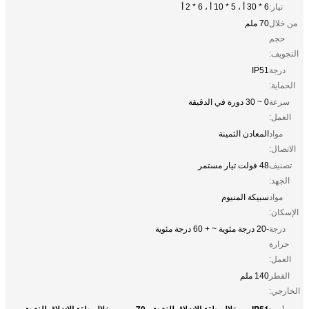
تيار:
6 * 30 أ ، 5 * 10 أ ، 6 * 2 أ
من خلال
70 ملم
حجم
التجويف:
درجة
IP51
الحماية:
سرعة
0 ~ 30 دورة في الدقيقة
العمل:
مواد
المعادن الثمينة
الاتصال:
تصنيف
48 فولت تيار مستمر
الجهد:
مواد
سبيكة المنيوم
الإسكان:
درجة
-20 درجة مئوية ~ + 60 درجة مئوية
حرارة
العمل:
القطر
140 ملم
الخارجي:
IP51 من خلال حلقة الانزلاق للفتحة ، 70 مم من خلال حلقة الانزلاق للفتحة ،