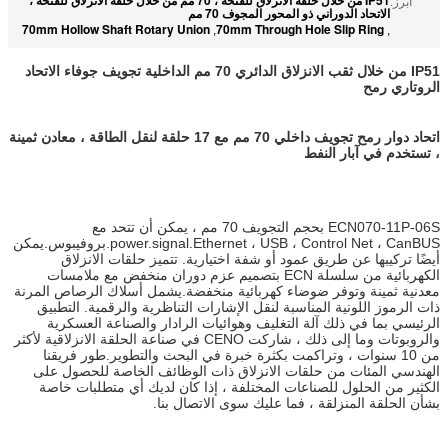
أبرز:
الاتحاد الدوراني ذو المحور المجوف 70 مم
70mm Hollow Shaft Rotary Union
70mm Through Hole Slip Ring
,
,
IP51 من خلال ثقب الانزلاق الدائري 70 مم الداخلية تجويف جوفاء الاتحاد
الروتاري رمح
اتحاد دوار رمح تجويف داخلي 70 مم مع 17 حلقة لنقل الطاقة ، معادن ثمينة
، تستخدم في آبار النفط
ECN070-11P-06S بحجم التجويف 70 مم ، يمكن أن تتحد مع
power.signal.Ethernet ، USB ، Control Net ، CanBUS.بروفيبوس.يمكن
أيضًا تركيبها عن طريق عمود أو شفة اختيارية. تتميز حلقات الانزلاق
الكهربائية من سلسلة ECN بتصميم عزم دوران منخفض مع ملامسات
معدنية ثمينة وتوفر ضوضاء كهربائية منخفضة.يشمل أسلاك الرصاص المرنة
ذات الرموز اللونية المناسبة لنقل الإشارات التناظرية والرقمية. التطبيق
الرئيسي بما في ذلك آلة التغليف وهوائيات الرادار والصناعة العسكرية
والروبوتات وما إلى ذلك ، شاركت CENO في صناعة الحلقة الانزلاقية لأكثر
من 10 سنوات ، وتراكمت بكثرة خبرة في البحث والتطوير.طور فريقنا
الهندسي المئات من حلقات الانزلاق ذات الوظائف الخاصة للحصول على
الكثير من الحلول للصناعات المختلفة ، إذا كان لديك أي متطلبات خاصة
بشأن الحلقة المنزلقة ، فما عليك سوى الاتصال بنا.