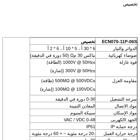
تخصيص
ECN070-11P-06S
تخصيص
الدوائر والتيار
6 * 30 أ ، 5 * 10 أ ، 6 * 2 أ
ضوضاء كهربائية
ماكس 30 مΩ (50 دورة في الدقيقة)
قوة عازلة
≥1000V @ 50Hz (الطاقة)
≥300V @ 50Hz (إشارة)
مقاومة العزل
≥500MΩ @ 500VDC (طاقة)
≥100MΩ @ 100VDC (إشارة)
سرعة التشغيل
0-30 دورة في الدقيقة
مواد الاتصال
المعادن الثمينة
مواد الإسكان
سبيكة المنيوم
الجهد االكهربى
0-48 VAC / VDC
درجة حماية IP
IP51
درجة حرارة العمل
-20 درجة مئوية ~ + 60 درجة مئوية