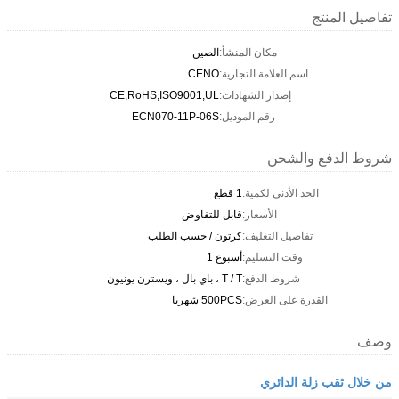
تفاصيل المنتج
مكان المنشأ:
الصين
اسم العلامة التجارية:
CENO
إصدار الشهادات:
CE,RoHS,ISO9001,UL
رقم الموديل:
ECN070-11P-06S
شروط الدفع والشحن
الحد الأدنى لكمية:
1 قطع
الأسعار:
قابل للتفاوض
تفاصيل التغليف:
كرتون / حسب الطلب
وقت التسليم:
أسبوع 1
شروط الدفع:
T / T ، باي بال ، ويسترن يونيون
القدرة على العرض:
500PCS شهريا
وصف
من خلال ثقب زلة الدائري