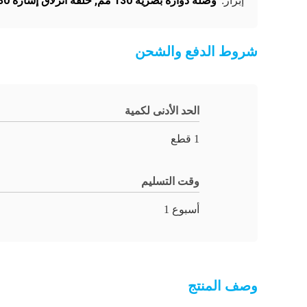
وصلة دوارة بصرية 130 مم
,
حلقة انزلاق إشارة 130 مم
إبراز:
شروط الدفع والشحن
الحد الأدنى لكمية
1 قطع
وقت التسليم
أسبوع 1
وصف المنتج