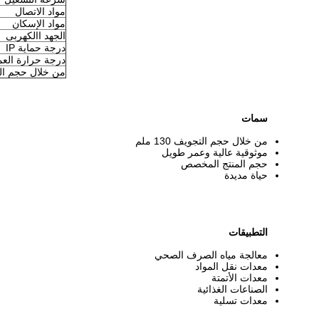
مواد الاتصال
مواد الإسكان
الجهد االكهربى
درجة حماية IP
درجة حرارة الع
من خلال حجم ال
سمات
من خلال حجم التجويف 130 ملم
موثوقية عالية وعمر طويل
حجم المنتج المخصص
حياة مديدة
التطبيقات
معالجة مياه الصرف الصحي
معدات نقل المواد
معدات الأتمتة
الصناعات الغذائية
معدات تسلية