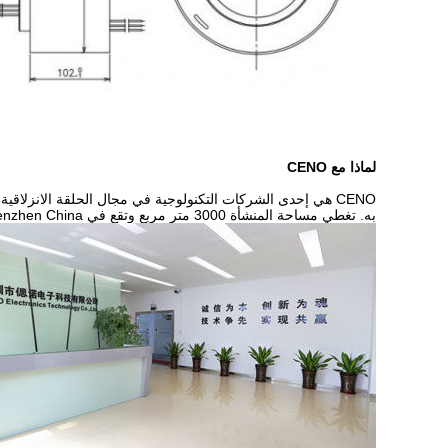
لماذا مع CENO
CENO هي إحدى الشركات التكنولوجية في مجال الحلقة الانزلاقي
به. تغطي مساحة المنشأة 3000 متر مربع وتقع في Shenzhen China.