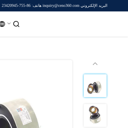
البريد الإلكتروني inquiry@ceno360.com
هاتف: 86-755-23420945

