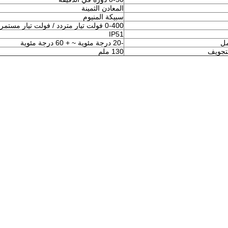
المعادن الثمينة
سبيكة المنيوم
0-400 فولت تيار متردد / فولت تيار مستمر
IP51
مل
-20 درجة مئوية ~ + 60 درجة مئوية
تجويف
130 ملم