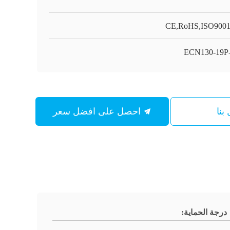
CE,RoHS,ISO900
ECN130-19P
بنا
احصل على افضل سعر
درجة الحماية: