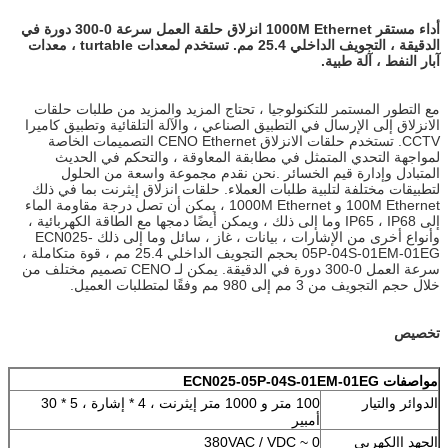
أداء مستقر 1000M Ethernet انزلاق حلقة العمل سرعة 0-300 دورة في
الدقيقة ، التجويف الداخلي 25.4 مم. تستخدم لمعدات turtable ، معدات
آبار النفط ، آلة طبية.
مع التطور المستمر للتكنولوجيا ، تحتاج المزيد والمزيد من طلبات حلقات
الانزلاق إلى الإرسال في التطبيق الصناعي ، والآلة التلقائية وتطبيق كاميرا
CCTV. تستخدم حلقات الانزلاق CENO Ethernet التصميمات الخاصة
لمواجهة التحدي المتمثل في مطابقة المعاوقة ، والتحكم في الحديث
المتبادل وإدارة قيم الخسائر .نحن نقدم مجموعة واسعة من الحلول
لتطبيقات مختلفة لتلبية طلبات العملاء. حلقات انزلاق إيثرنت بما في ذلك
100M Ethernet و 1000M Ethernet ، يمكن أن تصل درجة مقاومة الماء
إلى IP65 ، IP68 وما إلى ذلك ، ويمكن أيضًا دمجها مع الطاقة الكهربائية ،
وأنواع أخرى من الإشارات ، بيانات ، غاز ، سائل وما إلى ذلك ECN025-
05P-04S-01EM-01EG بحجم التجويف الداخلي 25.4 مم ، قوة متكاملة ،
سرعة العمل 0-300 دورة في الدقيقة. يمكن لـ CENO تصميم مختلف من
خلال حجم التجويف من 3 مم إلى 980 مم وفقًا لمتطلبات العميل.
تخصيص
مواصفات ECN025-05P-04S-01EM-01EG
الدوائر والتيار
100 متر و 1000 متر إيثرنت ، 4 * إشارة ، 5 * 30
أمبير
الجهد االكهربى
0 ~ 380VAC / VDC