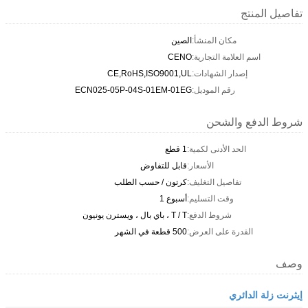
تفاصيل المنتج
مكان المنشأ:
الصين
اسم العلامة التجارية:
CENO
إصدار الشهادات:
CE,RoHS,ISO9001,UL
رقم الموديل:
ECN025-05P-04S-01EM-01EG
شروط الدفع والشحن
الحد الأدنى لكمية:
1 قطع
الأسعار:
قابل للتفاوض
تفاصيل التغليف:
كرتون / حسب الطلب
وقت التسليم:
أسبوع 1
شروط الدفع:
T / T ، باي بال ، ويسترن يونيون
القدرة على العرض:
500 قطعة في الشهر
وصف
إيثرنت زلة الدائري