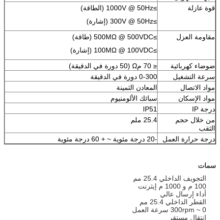
قوة عازلة
≥1000V @ 50Hz (الطاقة)
≥300V @ 50Hz (إشارة)
مقاومة العزل
≥500MΩ @ 500VDC (طاقة)
≥100MΩ @ 100VDC (إشارة)
ضوضاء كهربائية
≤ 70 مΩ (50 دورة في الدقيقة)
سرعة التشغيل
0-300 دورة في الدقيقة
مواد الاتصال
المعادن الثمينة
مواد الإسكان
سبائك الألومنيوم
درجة IP
IP51
من خلال حجم
25.4 ملم
الثقب
درجة حرارة العمل
-20 درجة مئوية ~ + 60 درجة مئوية
سمات
التجويف الداخلي 25.4 مم
100 م و 1000 م إيثرنت
أداء إرسال عالي
القطر الداخلي 25.4 مم
0 ~ 300rpm سرعة العمل
انتقال مستقر